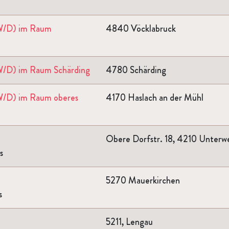
M/W/D) im Raum
4840 Vöcklabruck
M/W/D) im Raum Schärding
4780 Schärding
M/W/D) im Raum oberes
4170 Haslach an der Mühl
Obere Dorfstr. 18, 4210 Unterwe
s
5270 Mauerkirchen
s
5211, Lengau