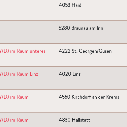
4053 Haid
5280 Braunau am Inn
M/W/D) im Raum unteres
4222 St. Georgen/Gusen
/W/D) im Raum Linz
4020 Linz
M/W/D) im Raum
4560 Kirchdorf an der Krems
M/W/D) im Raum
4830 Hallstatt