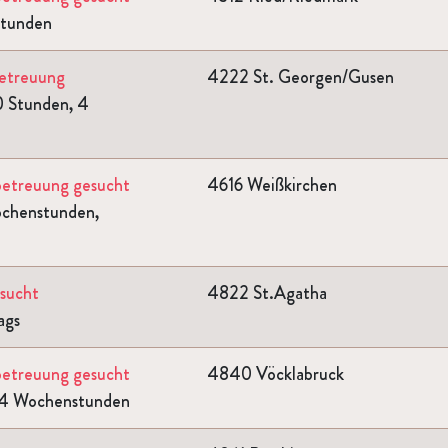
Stunden
Betreuung
4222 St. Georgen/Gusen
0 Stunden, 4
sbetreuung gesucht
4616 Weißkirchen
ochenstunden,
esucht
4822 St.Agatha
ags
sbetreuung gesucht
4840 Vöcklabruck
 14 Wochenstunden